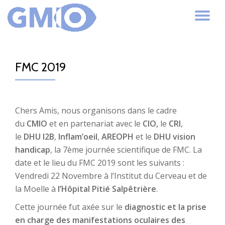
AC
Aller
au
LA
contenu
FMC 2019
NA
Chers Amis, nous
organisons dans le cadre
du
CMIO
et en partenariat avec le
CIO,
le
CRI
,
le
DHU I2B
,
Inflam’oeil
,
AREOPH
et le
DHU vision
handicap
, la 7ème journée scientifique de FMC.
La
date et le lieu du FMC 2019 sont les suivants :
Vendredi 22 Novembre à l’Institut du Cerveau et de
la Moelle
à
l’Hôpital Pitié Salpêtrière
.
Cette journée fut axée sur le
diagnostic et la prise
en charge des manifestations oculaires des