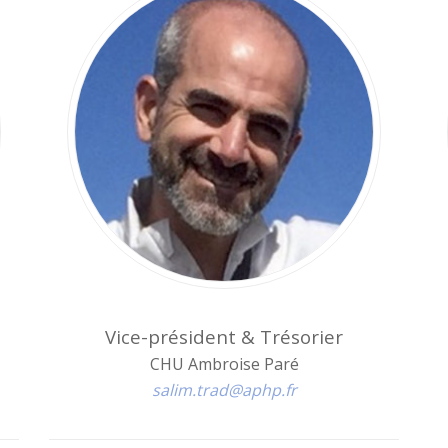
Vice-président & Trésorier
CHU Ambroise Paré
salim.trad@aphp.fr