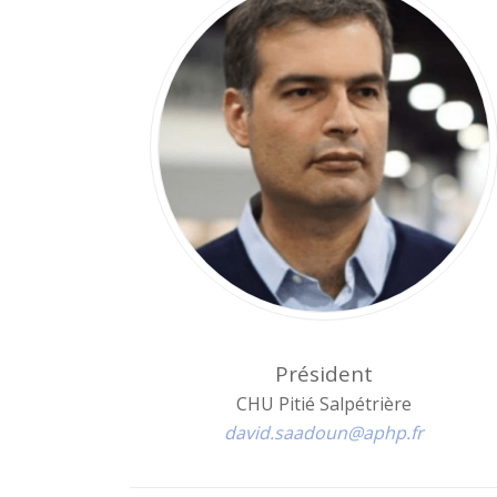
Président
CHU Pitié Salpétrière
david.saadoun@aphp.fr