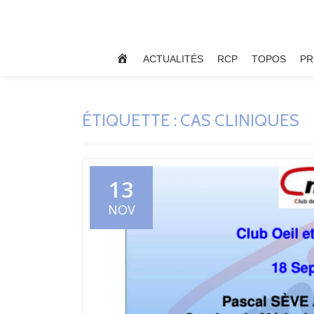
Aller
au
ACCUEIL
ACTUALITÉS
RCP
TOPOS
PR
contenu
ÉTIQUETTE :
CAS CLINIQUES
13
NOV