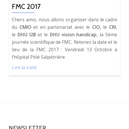
FMC 2017
Chers amis, n
ous allons organiser dans le cadre
du
CMIO
et en partenariat avec le
CIO,
le
CRI
,
le
DHU I2B
et le
DHU vision handicap
, la 5ème
journée scientifique de FMC.
Retenez la date et le
lieu de la FMC 2017 :
Vendredi 13 Octobre à
l’hôpital Pitié Salpétrière.
À
Lire la suite
proposInformations
concernant
la
FMC
2017
NEWSLETTER