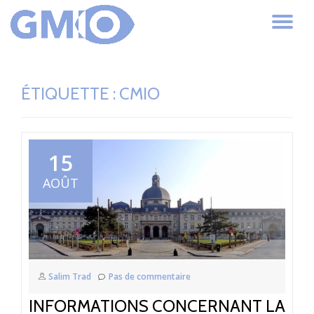
AC
Aller
au
LA
contenu
ÉTIQUETTE :
CMIO
NA
15
AOÛT
Salim Trad
Pas de commentaire
INFORMATIONS CONCERNANT LA