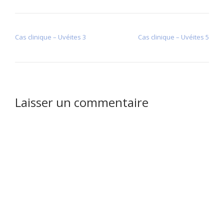
NAVIGATION DE L’ARTICLE
Cas clinique – Uvéites 3
Cas clinique – Uvéites 5
Laisser un commentaire