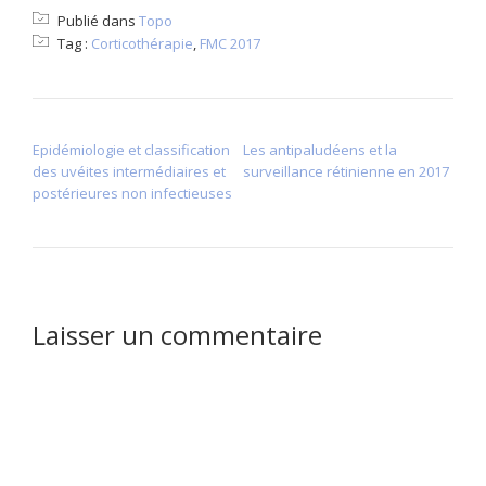
Publié dans
Topo
Tag :
Corticothérapie
,
FMC 2017
NAVIGATION DE L’ARTICLE
Epidémiologie et classification
Les antipaludéens et la
des uvéites intermédiaires et
surveillance rétinienne en 2017
postérieures non infectieuses
Laisser un commentaire