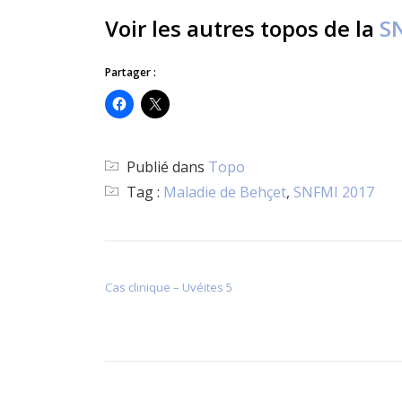
Voir les autres topos de la
S
Partager :
Publié dans
Topo
Tag :
Maladie de Behçet
,
SNFMI 2017
NAVIGATION DE L’ARTICLE
Cas clinique – Uvéites 5