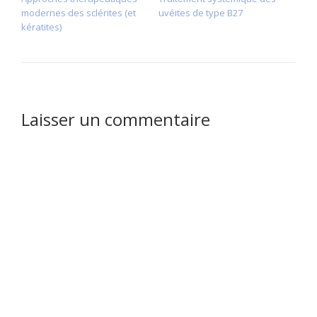
modernes des sclérites (et
uvéites de type B27
kératites)
Laisser un commentaire