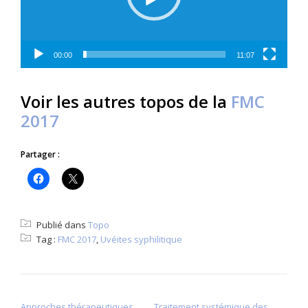
00:00
11:07
Voir les autres topos de la
FMC
2017
Partager :
Publié dans
Topo
Tag :
FMC 2017
,
Uvéites syphilitique
NAVIGATION DE L’ARTICLE
Approches thérapeutiques
Traitement systémique des