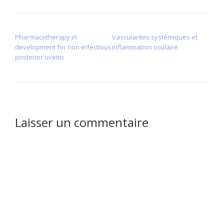
NAVIGATION DE L’ARTICLE
Pharmacotherapy in
Vascularites systémiques et
development for non-infectious
inflammation oculaire
posterior uveitis
Laisser un commentaire